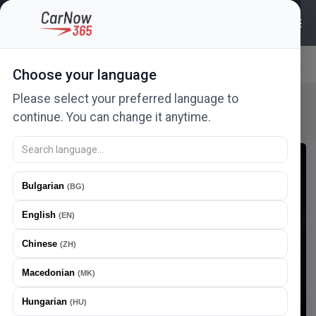
39703
ads
Choose your language
Relevance
Please select your preferred language to
Audi
New in 24h
New
Urgent
continue. You can change it anytime.
Bulgarian
(
BG
)
English
(
EN
)
Chinese
(
ZH
)
Macedonian
(
MK
)
Hungarian
(
HU
)