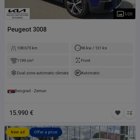
1
/
20
Peugeot
3008
108.675 km
96 kw / 131 ks
1199 cm³
Front
Dual-zone automatic climate control
Automatic
Beograd - Zemun
15.990 €
New ad
Offer a price