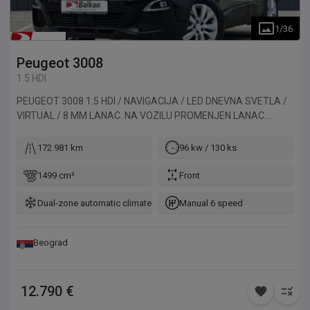
1
/
36
Peugeot
3008
1.5 HDI
PEUGEOT 3008 1.5 HDI / NAVIGACIJA / LED DNEVNA SVETLA /
VIRTUAL / 8 MM LANAC. NA VOZILU PROMENJEN LANAC.
STAVLJEN OD 8 MM. STAVLJEN NOV AKUMULATOR
(GARANCIJA). Vozilo uvezeno iz Francuske.
172.981 km
96 kw / 130 ks
1499 cm³
Front
Dual-zone automatic climate control
Manual 6 speed
Beograd
12.790 €