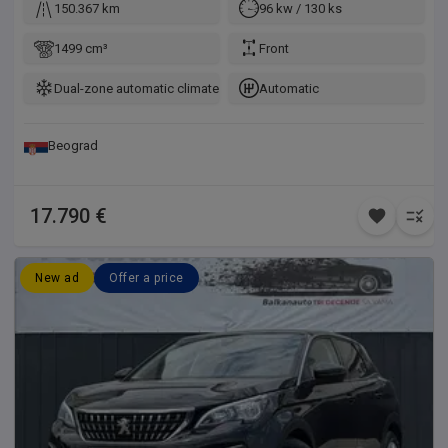
150.367 km
96 kw / 130 ks
1499 cm³
Front
Dual-zone automatic climate control
Automatic
Beograd
17.790 €
New ad
Offer a price