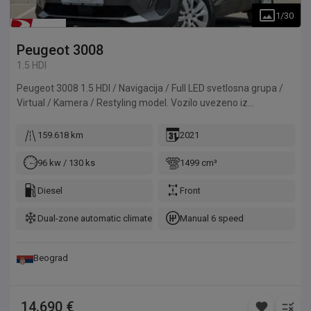
1
/
30
Peugeot
3008
1.5 HDI
Peugeot 3008 1.5 HDI / Navigacija / Full LED svetlosna grupa /
Virtual / Kamera / Restyling model. Vozilo uvezeno iz
Francuske. Vozilo u izuzetno dobrom stanju.
159.618 km
2021
96 kw / 130 ks
1499 cm³
Diesel
Front
Dual-zone automatic climate control
Manual 6 speed
Beograd
14.690 €