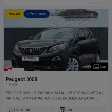
New ad
Offer a price
1
/
36
Peugeot
3008
1.5 HDI
PEUGEOT 3008 1.5 HDI / NAVIGACIJA / LED DNEVNA SVETLA /
VIRTUAL / 8 MM LANAC. NA VOZILU PROMENJEN LANAC.
STAVLJEN OD 8 MM. STAVLJEN NOV AKUMULATOR
(GARANCIJA). Vozilo uvezeno iz Francuske.
172.981 km
2020