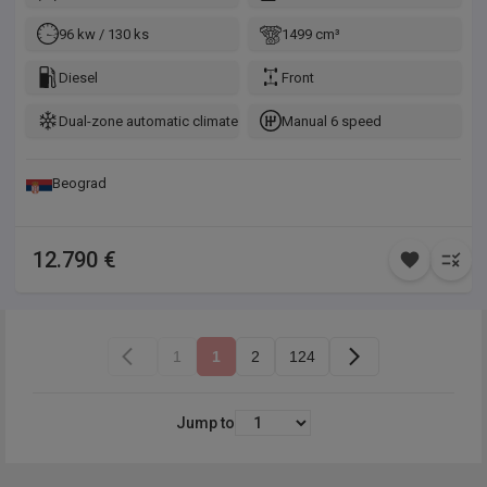
96 kw / 130 ks
1499 cm³
Diesel
Front
Dual-zone automatic climate control
Manual 6 speed
Beograd
12.790 €
1
1
2
124
Jump to