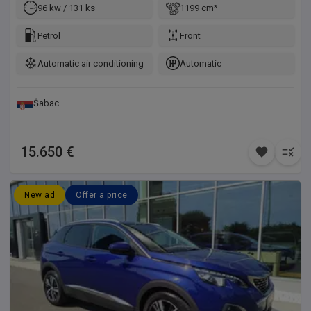
96 kw / 131 ks
1199 cm³
Petrol
Front
Automatic air conditioning
Automatic
Šabac
15.650 €
New ad
Offer a price