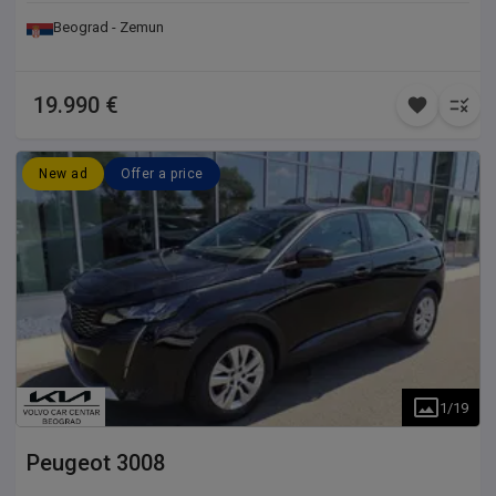
Beograd - Zemun
19.990 €
New ad
Offer a price
1
/
19
Peugeot
3008