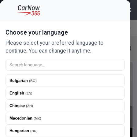
2477
ads
Choose your language
Relevance
Please select your preferred language to
Peugeot
Peugeot 3008
New in 24h
N
continue. You can change it anytime.
New ad
Fixed price
Bulgarian
(
BG
)
English
(
EN
)
Chinese
(
ZH
)
Macedonian
(
MK
)
Hungarian
(
HU
)
1
/
15