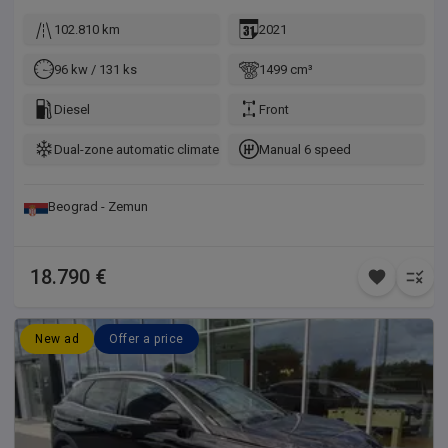
102.810 km
2021
96 kw / 131 ks
1499 cm³
Diesel
Front
Dual-zone automatic climate control
Manual 6 speed
Beograd - Zemun
18.790 €
New ad
Offer a price