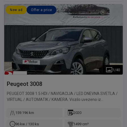
New ad
Offer a price
1
/
40
Peugeot
3008
PEUGEOT 3008 1.5 HDI / NAVIGACIJA / LED DNEVNA SVETLA /
VIRTUAL / AUTOMATIK / KAMERA. Vozilo uvezeno iz
Francuske.
159.196 km
2020
96 kw / 130 ks
1499 cm³