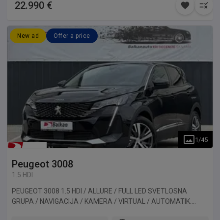
22.990 €
New ad
Offer a price
1
/
45
Peugeot
3008
1.5 HDI
PEUGEOT 3008 1.5 HDI / ALLURE / FULL LED SVETLOSNA
GRUPA / NAVIGACIJA / KAMERA / VIRTUAL / AUTOMATIK.
Vozilo uvezeno iz Francuske.