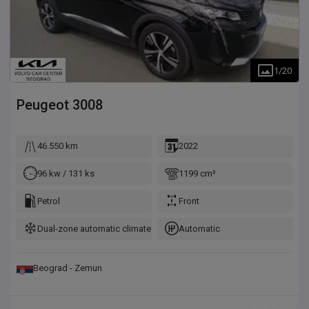
1
/
20
Peugeot
3008
46.550 km
2022
96 kw / 131 ks
1199 cm³
Petrol
Front
Dual-zone automatic climate control
Automatic
Beograd - Zemun