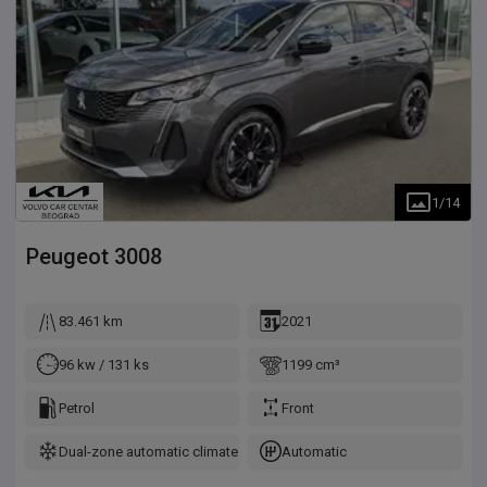
1
/
14
Peugeot
3008
83.461 km
2021
96 kw / 131 ks
1199 cm³
Petrol
Front
Dual-zone automatic climate control
Automatic