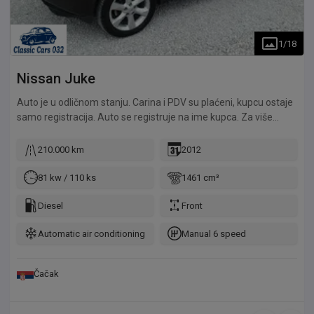
1
/
18
Nissan
Juke
Auto je u odličnom stanju. Carina i PDV su plaćeni, kupcu ostaje
samo registracija. Auto se registruje na ime kupca. Za više
informacija slobodno nas pozovite.
210.000 km
2012
81 kw / 110 ks
1461 cm³
Diesel
Front
Automatic air conditioning
Manual 6 speed
Čačak