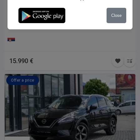
Diesel
Front
Close
Automatic air conditioning
Manual 6 speed
15.990 €
Offer a price