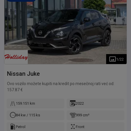
1
/
22
Nissan
Juke
Ovo vozilo možete kupiti na kredit po mesečnoj rati već od:
157.87 €
159.151 km
2022
84 kw / 115 ks
999 cm³
Petrol
Front