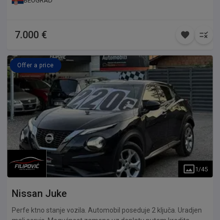
BEOGRAD
7.000 €
Offer a price
1
/
45
Nissan
Juke
Perfe ktno stanje vozila. Automobil poseduje 2 ključa. Uradjen