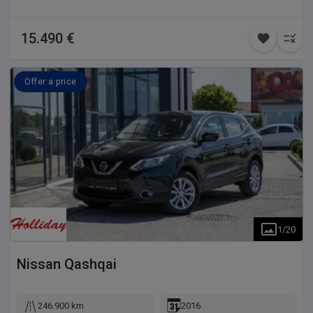
15.490 €
Offer a price
1
/
20
Nissan
Qashqai
246.900 km
2016