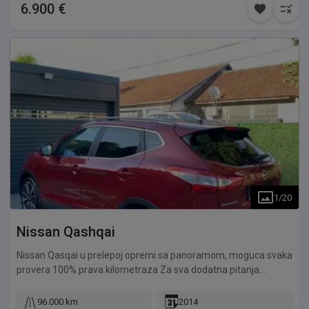
6.900 €
1
/
20
Nissan
Qashqai
Nissan Qasqai u prelepoj opremi sa panoramom, moguca svaka
provera 100% prava kilometraza Za sva dodatna pitanja
pozvati
96.000 km
2014