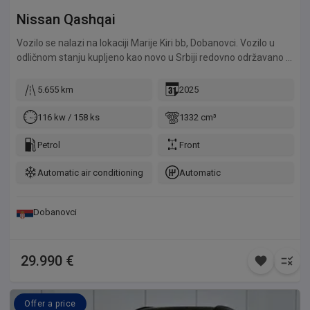
Nissan
Qashqai
Vozilo se nalazi na lokaciji Marije Kiri bb, Dobanovci. Vozilo u
odličnom stanju kupljeno kao novo u Srbiji redovno održavano u
ovlašćenim servisima.
5.655 km
2025
116 kw / 158 ks
1332 cm³
Petrol
Front
Automatic air conditioning
Automatic
Dobanovci
29.990 €
Offer a price