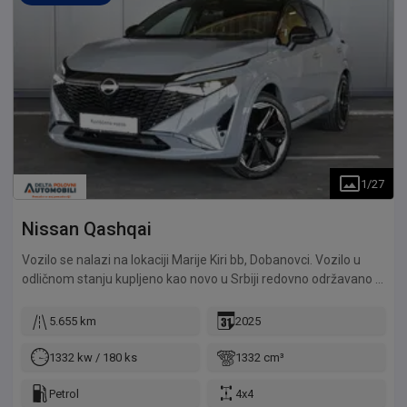
1
/
27
Nissan
Qashqai
Vozilo se nalazi na lokaciji Marije Kiri bb, Dobanovci. Vozilo u
odličnom stanju kupljeno kao novo u Srbiji redovno održavano u
ovlašćenim servisima.
5.655 km
2025
1332 kw / 180 ks
1332 cm³
Petrol
4x4