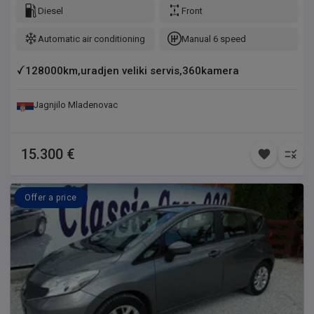
senzori, tempomat, navigacija itd.) Uvezen od lizing kuce u
Diesel
Front
Francuskoj. Moguca probna voznja, kacenje na dijagnostiku,
Automatic air conditioning
Manual 6 speed
pregled od strane vaseg majstora i svaka druga provera. Svi
troskovi placeni, cena je na ime kupca.
128000km,uradjen veliki servis,360kamera
Jagnjilo Mladenovac
15.300 €
Offer a price