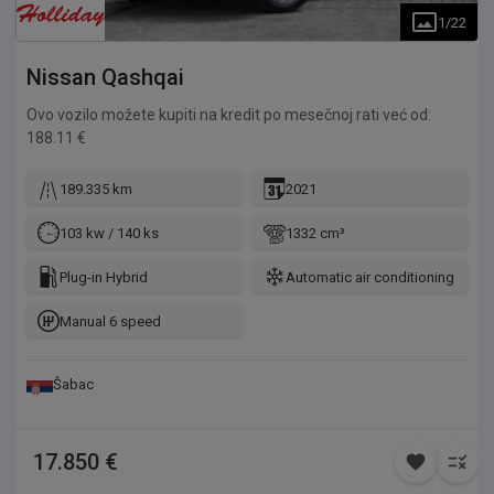
1
/
22
Nissan
Qashqai
Ovo vozilo možete kupiti na kredit po mesečnoj rati već od:
188.11 €
189.335 km
2021
103 kw / 140 ks
1332 cm³
Plug-in Hybrid
Automatic air conditioning
Manual 6 speed
Šabac
17.850 €