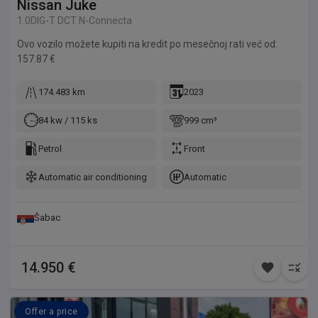
Nissan
Juke
1.0DIG-T DCT N-Connecta
Ovo vozilo možete kupiti na kredit po mesečnoj rati već od:
157.87 €
174.483 km
2023
84 kw / 115 ks
999 cm³
Petrol
Front
Automatic air conditioning
Automatic
Šabac
14.950 €
Offer a price