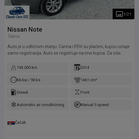
1
/
21
Nissan
Note
Tekna
Auto je u odličnom stanju. Carina i PDV su plaćeni, kupcu ostaje
samo registracija. Auto se registruje na ime kupca. Za više
informacija slobodno nas pozovite.
193.000 km
2014
66 kw / 90 ks
1461 cm³
Diesel
Front
Automatic air conditioning
Manual 5 speed
Čačak