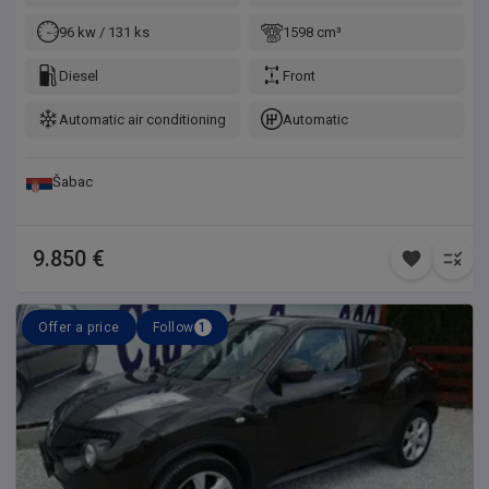
96 kw / 131 ks
1598 cm³
Diesel
Front
Automatic air conditioning
Automatic
Šabac
9.850 €
Offer a price
Follow
1