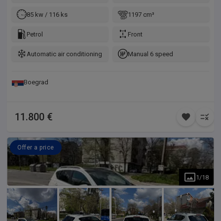
85 kw / 116 ks
1197 cm³
Petrol
Front
Automatic air conditioning
Manual 6 speed
Boegrad
11.800 €
Offer a price
1
/
18