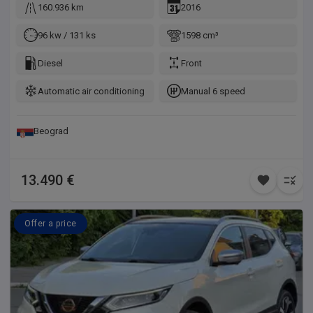
NA TAJ NACIN VAS UVERAVAMO DA VOZILO NIJE BILO
160.936 km
2016
HAVARISANO I DA JE KILOMETRAZA ORIGINALNA ZA
DODATNE INFORMACIJE POZOVITE
96 kw / 131 ks
1598 cm³
Diesel
Front
Automatic air conditioning
Manual 6 speed
Beograd
13.490 €
Offer a price