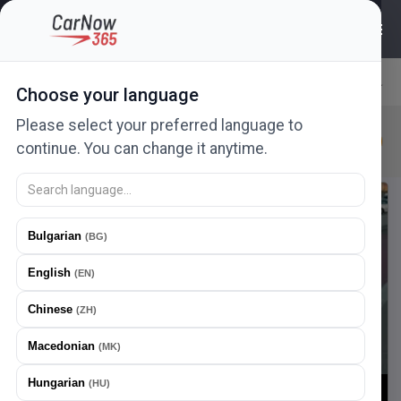
107
ads
Choose your language
Relevance
Please select your preferred language to
Nissan
New in 24h
New
Urgent
continue. You can change it anytime.
Offer a price
Bulgarian
(
BG
)
English
(
EN
)
Chinese
(
ZH
)
Macedonian
(
MK
)
Hungarian
(
HU
)
1
/
19