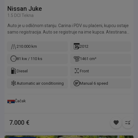
Nissan
Juke
1.5 DCI Tekna
Auto je u odličnom stanju. Carina i PDV su plaćeni, kupcu ostaje
samo registracija. Auto se registruje na ime kupca. Atestirana
kuka za vuču. Za više informacija slobodno nas pozovite.
210.000 km
2012
81 kw / 110 ks
1461 cm³
Diesel
Front
Automatic air conditioning
Manual 6 speed
Čačak
7.000 €