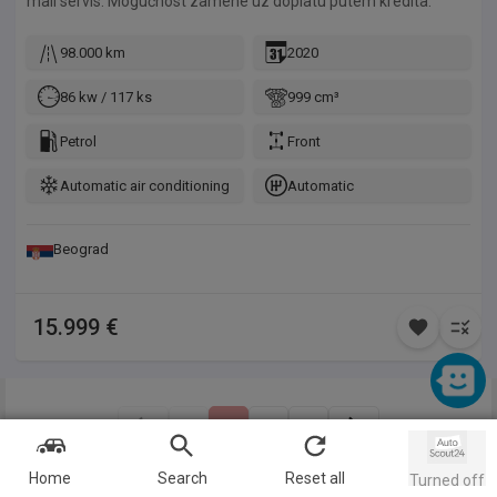
mali servis. Mogućnost zamene uz doplatu putem kredita.
98.000 km
2020
86 kw / 117 ks
999 cm³
Petrol
Front
Automatic air conditioning
Automatic
Beograd
15.999 €
1
1
2
6
Home
Search
Reset all
Turned off
Jump to