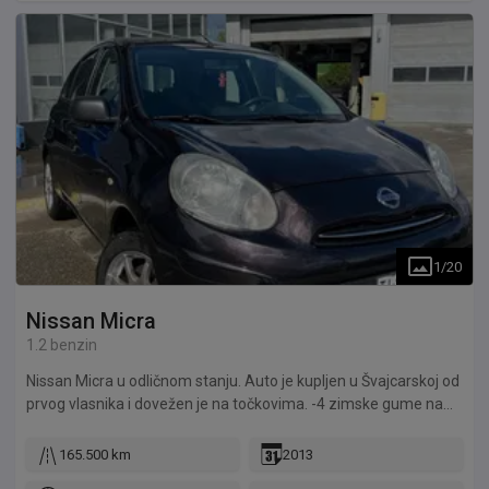
1
/
20
Nissan
Micra
1.2 benzin
Nissan Micra u odličnom stanju. Auto je kupljen u Švajcarskoj od
prvog vlasnika i dovežen je na točkovima. -4 zimske gume na
aluminijumskim felnama -4 letnje gume na aluminijumskim
felnama.
165.500 km
2013