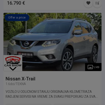
16.790 €
Offer a price
1
/
49
Nissan
X-Trail
1.6dci/TEKNA
VOZILO U ODLICNOM STANJU ORIGINALNA KILOMETRAZA
RADJENI SERVISI NA VREME ZA SVAKU PREPORUKU ZA SVA
NASA VOZILA PRUZAMO NA UVID SLIKE IZ INOSTRANSTVA I