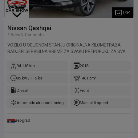
1
/
39
Nissan
Qashqai
1.5dci/N-Connecta
VOZILO U ODLICNOM STANJU ORIGINALNA KILOMETRAZA
RADJENI SERVISI NA VREME ZA SVAKU PREPORUKU ZA SVA
NASA VOZILA PRUZAMO NA UVID SLIKE IZ INOSTRANSTVA I
NA TAJ NACIN VAS UVERAVAMO DA VOZILO NIJE BILO
94.118 km
2018
HAVARISANO I DA JE KILOMETRAZA ORIGINALNA ZA
DODATNE INFORMACIJE POZOVITE
85 kw / 116 ks
1461 cm³
Diesel
Front
Automatic air conditioning
Manual 6 speed
Beograd