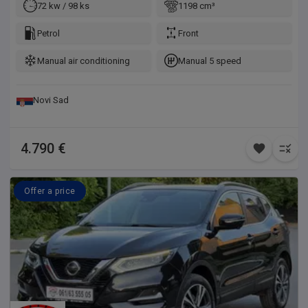
72 kw / 98 ks
1198 cm³
Petrol
Front
Manual air conditioning
Manual 5 speed
Novi Sad
4.790 €
Offer a price