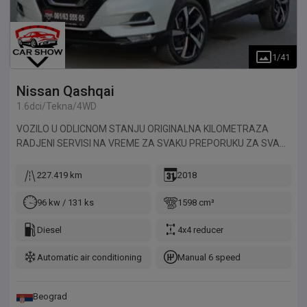
1
/
41
Nissan
Qashqai
1.6dci/Tekna/4WD
VOZILO U ODLICNOM STANJU ORIGINALNA KILOMETRAZA
RADJENI SERVISI NA VREME ZA SVAKU PREPORUKU ZA SVA
NASA VOZILA PRUZAMO NA UVID SLIKE IZ INOSTRANSTVA I
NA TAJ NACIN VAS UVERAVAMO DA VOZILO NIJE BILO
227.419 km
2018
HAVARISANO I DA JE KILOMETRAZA ORIGINALNA ZA
DODATNE INFORMACIJE POZOVITE
96 kw / 131 ks
1598 cm³
Diesel
4x4 reducer
Automatic air conditioning
Manual 6 speed
Beograd