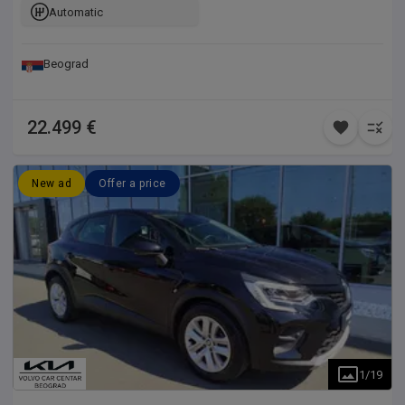
Automatic
Beograd
22.499 €
New ad
Offer a price
1
/
19