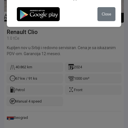
Close
1
/
19
Renault
Clio
1.0 tCe
Kupljen nov u Srbiji i redovno servisiran. Cena je sa iskazanim
PDV-om. Garancija 12 meseci.
40.862 km
2024
67 kw / 91 ks
1000 cm³
Petrol
Front
Manual 4 speed
Beograd