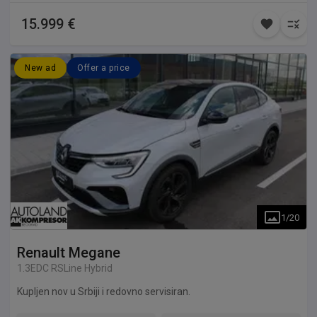
15.999 €
New ad
Offer a price
1
/
20
Renault
Megane
1.3EDC RSLine Hybrid
Kupljen nov u Srbiji i redovno servisiran.