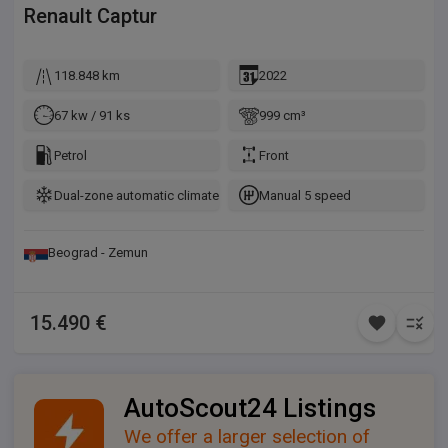
Renault
Captur
118.848 km
2022
67 kw / 91 ks
999 cm³
Petrol
Front
Dual-zone automatic climate control
Manual 5 speed
Beograd - Zemun
15.490 €
AutoScout24 Listings
We offer a larger selection of