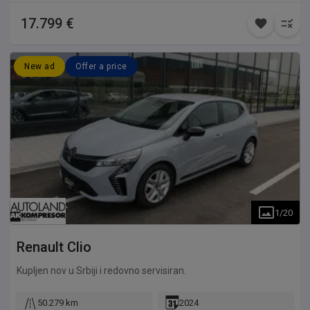
17.799 €
New ad
Offer a price
1
/
20
Renault
Clio
Kupljen nov u Srbiji i redovno servisiran.
50.279 km
2024