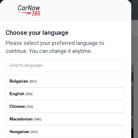
488
ads
Choose your language
Relevance
Please select your preferred language to
Renault
New in 24h
New
Urgent
continue. You can change it anytime.
New ad
Offer a price
Bulgarian
(
BG
)
English
(
EN
)
Chinese
(
ZH
)
Macedonian
(
MK
)
Hungarian
(
HU
)
1
/
19