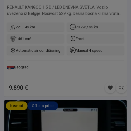
RENAULT KANGOO 1.5 D / LED DNEVNA SVETLA. Vozilo
uvezeno iz Belgije. Nosivost 529 kg. Desna bocna klizna vrata.
Plaćeni svi troškovi do registracije. Za naše klijente vršimo
kompletnu registraciju automobila, od tehničkog pregleda do
221.149 km
70 kw / 95 ks
odlaska u SUP. Mogućnost izdavanja probnih tablica za klijente
izvan Beograda. Sve provere dolaze u obzir, u ovlašćenom
1461 cm³
Front
servisu ili kod vašeg majstora.
Automatic air conditioning
Manual 4 speed
Beograd
9.890 €
New ad
Offer a price