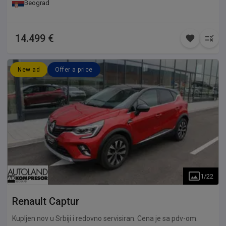
Beograd
14.499 €
New ad
Offer a price
1
/
22
Renault
Captur
Kupljen nov u Srbiji i redovno servisiran. Cena je sa pdv-om.