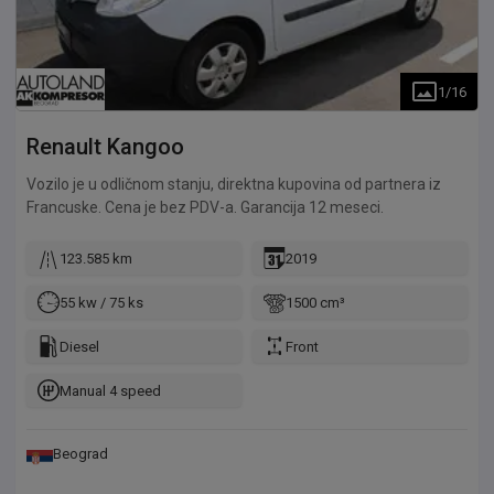
1
/
16
Renault
Kangoo
Vozilo je u odličnom stanju, direktna kupovina od partnera iz
Francuske. Cena je bez PDV-a. Garancija 12 meseci.
123.585 km
2019
55 kw / 75 ks
1500 cm³
Diesel
Front
Manual 4 speed
Beograd