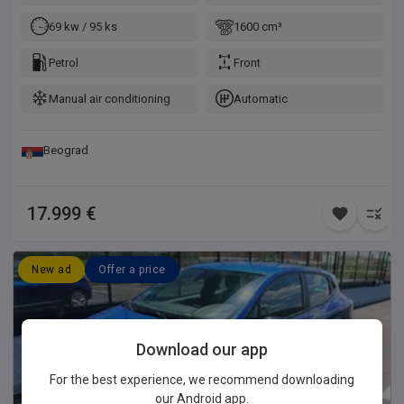
69 kw / 95 ks
1600 cm³
Petrol
Front
Manual air conditioning
Automatic
Beograd
17.999 €
New ad
Offer a price
Download our app
For the best experience, we recommend downloading
our Android app.