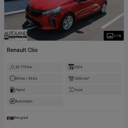
1
/
18
Renault
Clio
53.773 km
2024
69 kw / 95 ks
1600 cm³
Petrol
Front
Automatic
Beograd