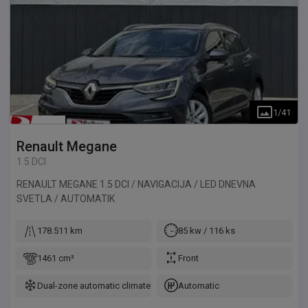
1
/
41
Renault
Megane
1.5 DCI
RENAULT MEGANE 1.5 DCI / NAVIGACIJA / LED DNEVNA
SVETLA / AUTOMATIK
178.511 km
85 kw / 116 ks
1461 cm³
Front
Dual-zone automatic climate control
Automatic