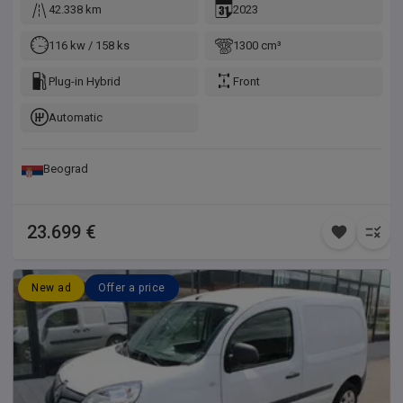
42.338 km
2023
116 kw / 158 ks
1300 cm³
Plug-in Hybrid
Front
Automatic
Beograd
23.699 €
New ad
Offer a price