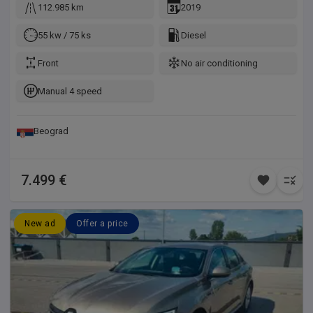
112.985 km
2019
55 kw / 75 ks
Diesel
Front
No air conditioning
Manual 4 speed
Beograd
7.499 €
New ad
Offer a price