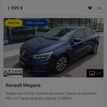
dužan da samostalno proveri sve relevantne detalje pre
1.999 €
kupovine. Prodavac ne snosi odgovornost za eventualne greške
u oglasu niti za bilo kakvu štetu nastalu korišćenjem
dostavljenih informacija.
New ad
Offer a price
1
/
17
Renault
Megane
Kupljen nov u Srbiji i redovno servisiran. Cena je sa iskazanim
PDV-om. Garancija godinu dana ili 10.000km.