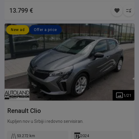
13.799 €
New ad
Offer a price
1
/
21
Renault
Clio
Kupljen nov u Srbiji i redovno servisiran.
53.272 km
2024