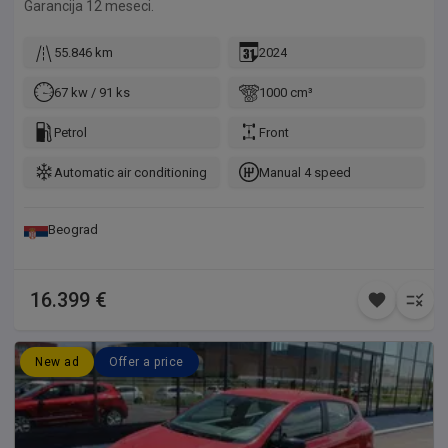
Garancija 12 meseci.
55.846 km
2024
67 kw / 91 ks
1000 cm³
Petrol
Front
Automatic air conditioning
Manual 4 speed
Beograd
16.399 €
New ad
Offer a price