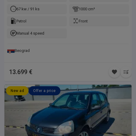
67 kw / 91 ks
1000 cm³
Petrol
Front
Manual 4 speed
Beograd
13.699 €
New ad
Offer a price