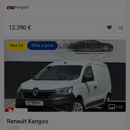
Beograd
12.390 €
New ad
Offer a price
1
/
32
Renault
Kangoo
1.5 DCI