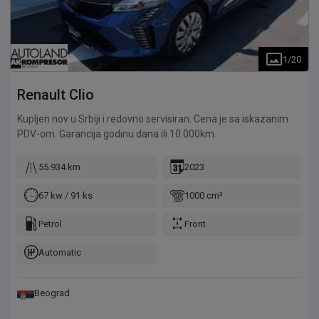
1
/
20
Renault
Clio
Kupljen nov u Srbiji i redovno servisiran. Cena je sa iskazanim
PDV-om. Garancija godinu dana ili 10.000km.
55.934 km
2023
67 kw / 91 ks
1000 cm³
Petrol
Front
Automatic
Beograd