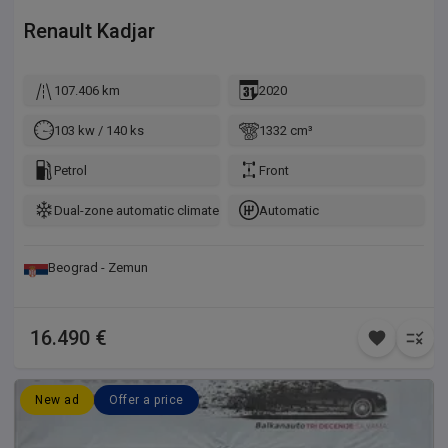
Renault
Kadjar
107.406 km
2020
103 kw / 140 ks
1332 cm³
Petrol
Front
Dual-zone automatic climate control
Automatic
Beograd - Zemun
16.490 €
New ad
Offer a price