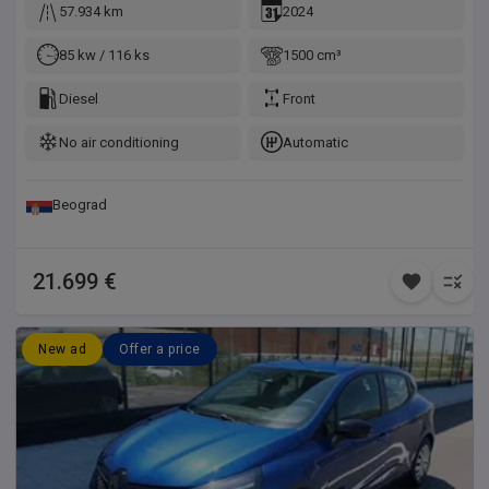
57.934 km
2024
85 kw / 116 ks
1500 cm³
Diesel
Front
No air conditioning
Automatic
Beograd
21.699 €
New ad
Offer a price