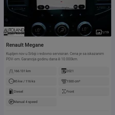
1
/
19
Renault
Megane
Kupljen nov u Srbiji i redovno servisiran. Cena je sa iskazanim
PDV-om. Garancija godinu dana ili 10.000km.
166.131 km
2021
85 kw / 116 ks
1500 cm³
Diesel
Front
Manual 4 speed