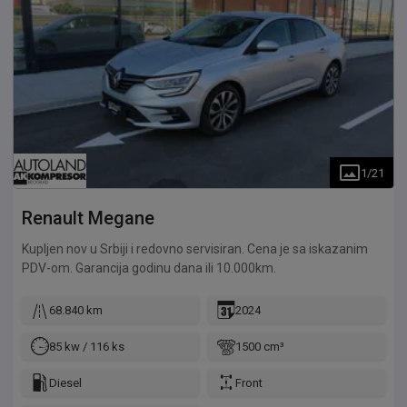
1
/
21
Renault
Megane
Kupljen nov u Srbiji i redovno servisiran. Cena je sa iskazanim
PDV-om. Garancija godinu dana ili 10.000km.
68.840 km
2024
85 kw / 116 ks
1500 cm³
Diesel
Front