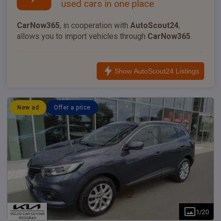
used cars in one place
CarNow365
, in cooperation with
AutoScout24
,
allows you to import vehicles through
CarNow365
.
Show AutoScout24 Listings
New ad
Offer a price
1
/
20