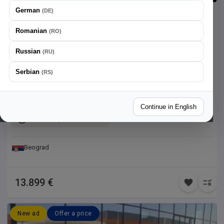
German
(
DE
)
Renault
Clio
Romanian
(
RO
)
Kupljen nov u Srbiji i redovno servisiran.
Russian
(
RU
)
51.879 km
2024
Serbian
(
RS
)
67 kw / 91 ks
1000 cm³
Petrol
Front
Continue in English
Manual 4 speed
Beograd
13.899 €
New ad
Offer a price