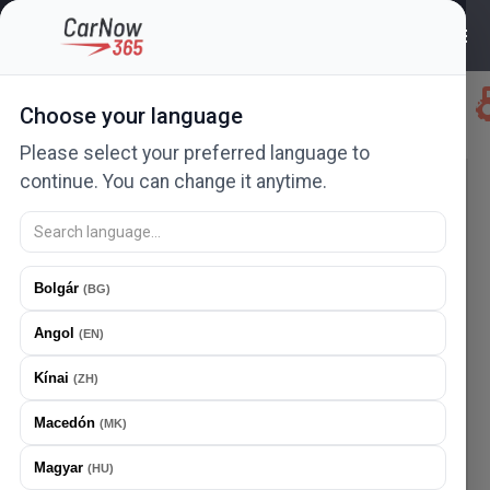
Choose your language
Please select your preferred language to
continue. You can change it anytime.
MEZŐGAZDASÁGI GÉPEKET KERES
MÁRKÁK
Kiválasztás...
Bolgár
(
BG
)
MODELLEK
Angol
(
EN
)
Kiválasztás...
Kínai
(
ZH
)
ÁR
Macedón
(
MK
)
Magyar
(
HU
)