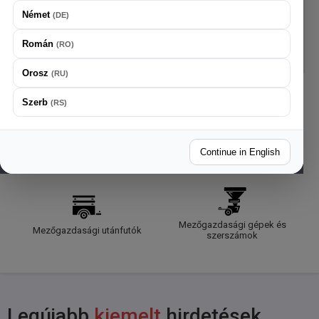
Német
(
DE
)
AUTOSCOUT24 BEKAPCSOLVA
Román
(
RO
)
MEZŐGAZDASÁGI GÉPEK KERESÉSE
0
Orosz
(
RU
)
Szerb
(
RS
)
Traktorok
Kombájnok
Csatlakozó gépek
Continue in English
Mezőgazdasági gépek és
Mezőgazdasági utánfutók
szerszámok
Legújabb
kiemelt
hirdetések