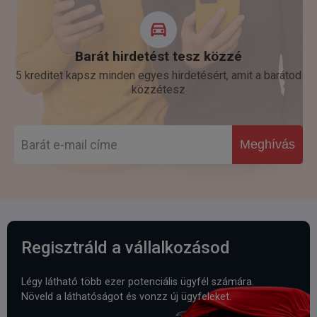
Barát hirdetést tesz közzé
5 kreditet kapsz minden egyes hirdetésért, amit a barátod
közzétesz
Meghívás
Regisztráld a vállalkozásod
Légy látható több ezer potenciális ügyfél számára.
Növeld a láthatóságot és vonzz új ügyfeleket.