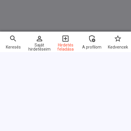
Saját
Hirdetés
Keresés
A profilom
Kedvencek
hirdetéseim
feladása
Alkalmazás telepítése
Alkalmazás a jobb élményért.
Tapasztalja meg az hirdetéseket
egy új módon. Hirdetések,
amelyek mindent
megváltoztatnak.