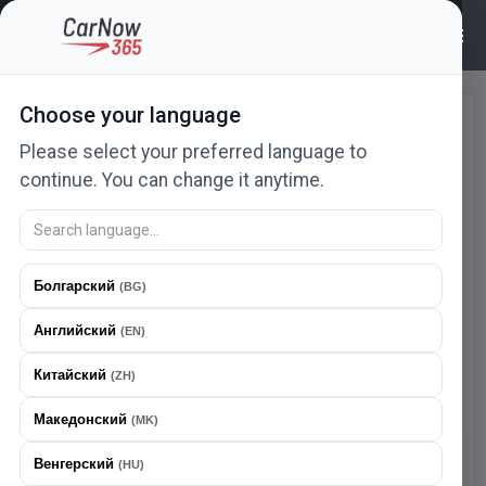
Войти | CarNow365
Choose your language
Войти
Please select your preferred language to
Введите свой адрес электронной почты и
continue. You can change it anytime.
пароль для входа
Болгарский
(
BG
)
Английский
(
EN
)
Китайский
(
ZH
)
Пароль должен содержать не менее 8 символов.
Македонский
(
MK
)
Войти
Скачайте наше приложение
Венгерский
(
HU
)