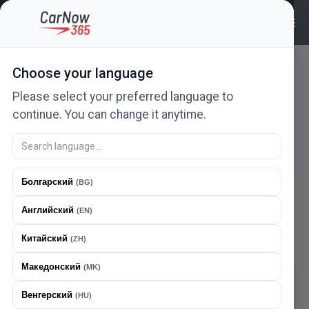
Войти | CarNow365
Choose your language
Войти
Please select your preferred language to
Введите свой адрес электронной почты и
continue. You can change it anytime.
пароль для входа
Болгарский
(
BG
)
Английский
(
EN
)
Китайский
(
ZH
)
Пароль должен содержать не менее 8 символов.
Македонский
(
MK
)
Войти
Скачайте наше приложение
Венгерский
(
HU
)