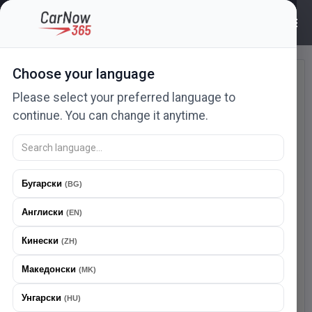
Најавете се | CarNow365
Choose your language
Најавете се
Please select your preferred language to
Внесете ја вашата е-пошта и лозинка за да се
continue. You can change it anytime.
најавите.
Бугарски
(
BG
)
Англиски
(
EN
)
Кинески
(
ZH
)
Лозинката мора да содржи најмалку 8 карактери
Македонски
(
MK
)
Најави се
Преземете ја нашата апликација
Унгарски
(
HU
)