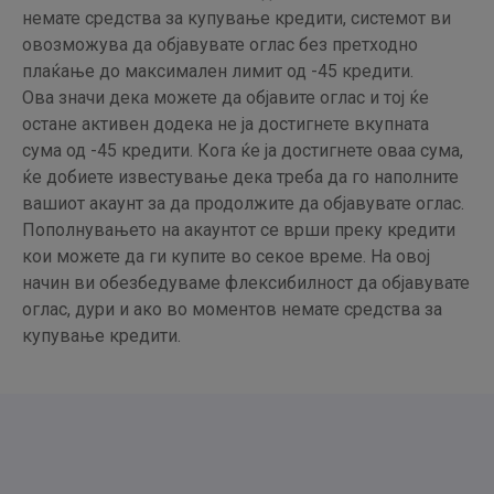
немате средства за купување кредити, системот ви
овозможува да објавувате оглас без претходно
плаќање до максимален лимит од -45 кредити.
Ова значи дека можете да објавите оглас и тој ќе
остане активен додека не ја достигнете вкупната
сума од -45 кредити. Кога ќе ја достигнете оваа сума,
ќе добиете известување дека треба да го наполните
вашиот акаунт за да продолжите да објавувате оглас.
Пополнувањето на акаунтот се врши преку кредити
кои можете да ги купите во секое време. На овој
начин ви обезбедуваме флексибилност да објавувате
оглас, дури и ако во моментов немате средства за
купување кредити.