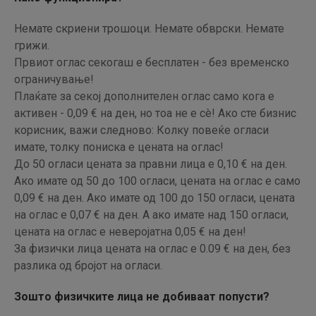
Немате скриени трошоци. Немате обврски. Немате
грижи.
Првиот оглас секогаш е бесплатен - без временско
ограничување!
Плаќате за секој дополнителен оглас само кога е
активен - 0,09 € на ден, но тоа не е сè! Ако сте бизнис
корисник, важи следново: Колку повеќе огласи
имате, толку пониска е цената на оглас!
До 50 огласи цената за правни лица е 0,10 € на ден.
Ако имате од 50 до 100 огласи, цената на оглас е само
0,09 € на ден. Ако имате од 100 до 150 огласи, цената
на оглас е 0,07 € на ден. А ако имате над 150 огласи,
цената на оглас е неверојатна 0,05 € на ден!
За физички лица цената на оглас е 0.09 € на ден, без
разлика од бројот на огласи.
Зошто физичките лица не добиваат попусти?