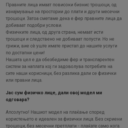
Правните лица имаат повисоки бизнис трошоци, од
изнајмување на простории до плати и други месечни
трошоци. Затоа сметаме дека е фер правните лица да
добиваат подобри услови.
Физичките лица, од друга страна, немаат исти
трошоци и следствено не добиваат попусти. Но не
грижи, вие сè уште имате пристап до нашите услуги
по достапни цени!
Нашата цел е да обезбедиме фер и транспарентен
систем за наплата кој ги задоволува потребите на
сите наши корисници, без разлика дали се физички
или правни лица.
Јас сум физичко лице, дали овој модел ми
одговара?
Апсолутно! Нашиот модел на плаќање според
користењето е идеален за физички лица. Без скриени
трошоци, без месечни претплати - плаќате само кога