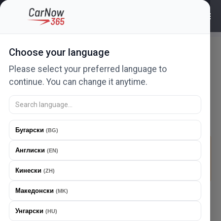
Плати според
Choose your language
користењето
Please select your preferred language to
continue. You can change it anytime.
Бесплатен период од
6
месеци
Плати според користењето
Бугарски
(
BG
)
Цените и бесплатниот период за рекламирање се
Англиски
(
EN
)
применуваат автоматски според правилата на
франшизата во земјата на објавување на огласот.
Кинески
(
ZH
)
Македонски
(
MK
)
Имплементиравме најправеден модел на наплата -
плати според користењето. Овој модел ви
Унгарски
(
HU
)