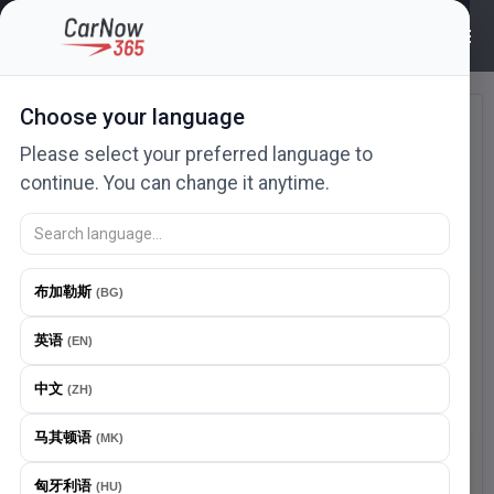
登录 | CarNow365
Choose your language
登录
Please select your preferred language to
请输入您的电子邮件和密码以登录。
continue. You can change it anytime.
布加勒斯
(
BG
)
英语
(
EN
)
中文
密码必须至少包含8个字符。
(
ZH
)
马其顿语
(
MK
)
注册
下载我们的应用
匈牙利语
(
HU
)