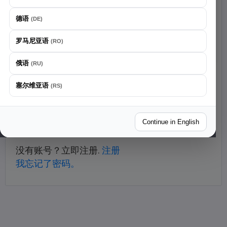
为了获得最佳体验，我们建议您下载我们的 Android 应
我同意
使用条款
、
隐私声明
，并确认我已阅读上述条款
用。
且已年满18岁。
德语
(
DE
)
罗马尼亚语
关闭
(
RO
)
或
俄语
(
RU
)
塞尔维亚语
(
RS
)
或
Telegram login is not configured.
Continue in English
没有账号？立即注册
.
注册
我忘记了密码。