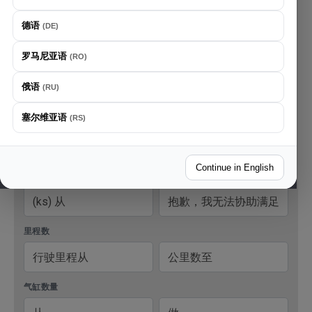
提示
德语
(
DE
)
选择...
罗马尼亚语
(
RO
)
生产年份
俄语
(
RU
)
塞尔维亚语
(
RS
)
功率 (KW)
Continue in English
功率 (KS)
里程数
气缸数量