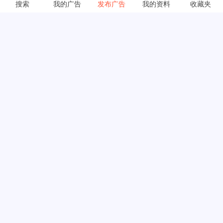
搜索
我的广告
发布广告
我的资料
收藏夹
安装应用
应用程序以获得更好的体验。以
新的方式体验广告。改变一切的
广告。