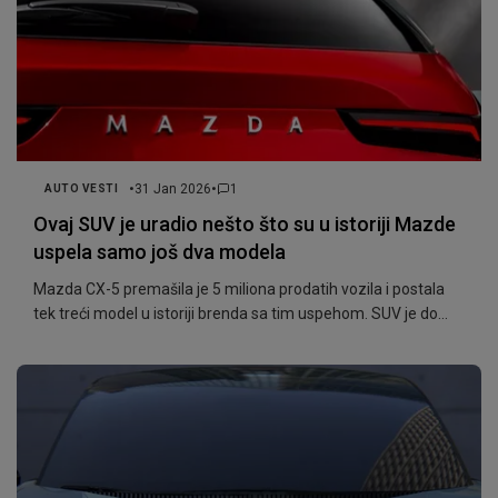
•
•
31 Jan 2026
1
AUTO VESTI
Ovaj SUV je uradio nešto što su u istoriji Mazde
uspela samo još dva modela
Mazda CX-5 premašila je 5 miliona prodatih vozila i postala
tek treći model u istoriji brenda sa tim uspehom. SUV je do
rekorda stigao za samo 14 godina.