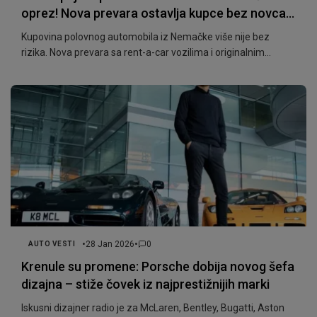
oprez! Nova prevara ostavlja kupce bez novca i
vozila
Kupovina polovnog automobila iz Nemačke više nije bez
rizika. Nova prevara sa rent-a-car vozilima i originalnim
dokumentima ostavlja kupce bez novca i automobila. Evo
kako da na vreme prepoznate zamku.
•
•
28 Jan 2026
0
AUTO VESTI
Krenule su promene: Porsche dobija novog šefa
dizajna – stiže čovek iz najprestižnijih marki
Iskusni dizajner radio je za McLaren, Bentley, Bugatti, Aston