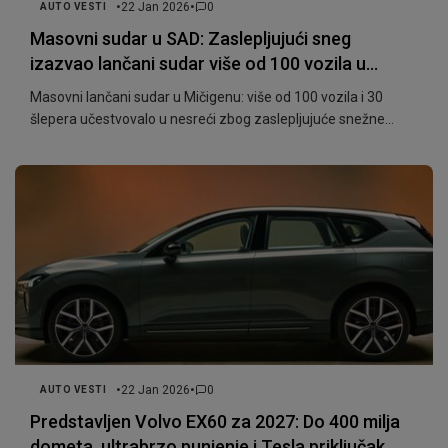
•
•
22 Jan 2026
0
AUTO VESTI
Masovni sudar u SAD: Zaslepljujući sneg
izazvao lančani sudar više od 100 vozila u
Mičigenu
Masovni lančani sudar u Mičigenu: više od 100 vozila i 30
šlepera učestvovalo u nesreći zbog zaslepljujuće snežne
mećave. Srećom, bez smrtnih ishoda.
•
•
22 Jan 2026
0
AUTO VESTI
Predstavljen Volvo EX60 za 2027: Do 400 milja
dometa, ultrabrzo punjenje i Tesla priključak