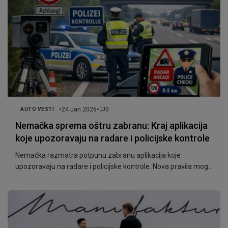
•
•
24 Jan 2026
0
AUTO VESTI
Nemačka sprema oštru zabranu: Kraj aplikacija
koje upozoravaju na radare i policijske kontrole
Nemačka razmatra potpunu zabranu aplikacija koje
upozoravaju na radare i policijske kontrole. Nova pravila mogu
važiti već ove godine i pogađaju i vozače iz Srbije.