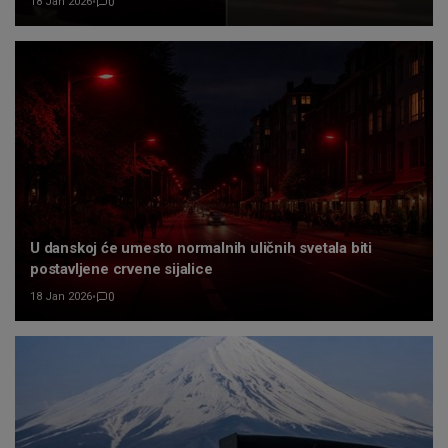
18 Jan 2026
•
0
U danskoj će umesto normalnih uličnih svetala biti
postavljene crvene sijalice
18 Jan 2026
•
0