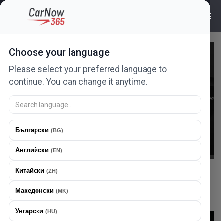
14
Jan
0
•
2026
Choose your language
Please select your preferred language to
continue. You can change it anytime.
Български
(
BG
)
Английски
(
EN
)
Китайски
(
ZH
)
AUTO VESTI
Македонски
(
MK
)
Унгарски
(
HU
)