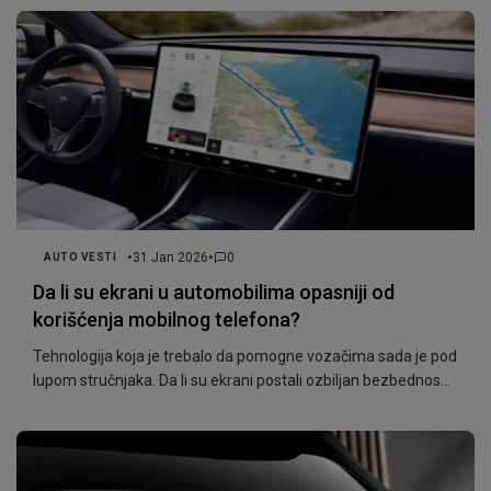
•
•
31 Jan 2026
0
AUTO VESTI
Da li su ekrani u automobilima opasniji od
korišćenja mobilnog telefona?
Tehnologija koja je trebalo da pomogne vozačima sada je pod
lupom stručnjaka. Da li su ekrani postali ozbiljan bezbednosni
problem?