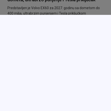
Predstavljen je Volvo EX60 za 2027. godinu sa dometom do
400 milja, ultrabrzim punjenjem i Tesla priključkom
•
•
22 Jan 2026
0
AUTO VESTI
„Kolaps cena“ koji to nije: Xiaomi i Lei Jun
demantuju glasine o padu vrednosti modela SU7
Xiaomi i Lei Jun demantuju glasine o „kolapsu cena“ modela
SU7. Reč je o lažnim oglasima i manipulaciji, dok podaci