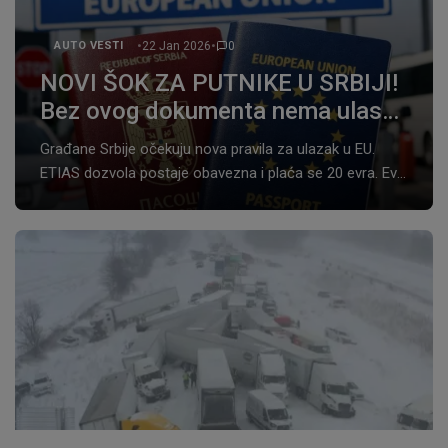
•
•
22 Jan 2026
0
AUTO VESTI
NOVI ŠOK ZA PUTNIKE U SRBIJI!
Bez ovog dokumenta nema ulaska
u EU – stiže promena koju ćemo i
Građane Srbije očekuju nova pravila za ulazak u EU.
plaćati
ETIAS dozvola postaje obavezna i plaća se 20 evra. Evo
šta se menja na granicama.