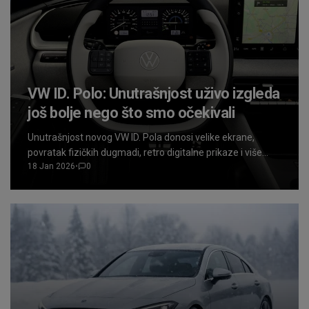
VW ID. Polo: Unutrašnjost uživo izgleda
još bolje nego što smo očekivali
Unutrašnjost novog VW ID. Pola donosi velike ekrane,
povratak fizičkih dugmadi, retro digitalne prikaze i više
18 Jan 2026
•
0
prostora nego ikada. Električni Polo stiže 2026. godine.