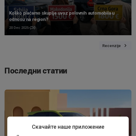
Koliko plaćamo skuplje uvoz polovnih automobila u
odnosu na region?
20 Dec 2025
•
0
Recenzije
Последни статии
Скачайте наше приложение