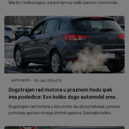
Martin i Volkswagen, a pred njim su veliki izazovi i novi modeli
koji će oblikovati budućnost brenda.
•
•
26 Jan 2026
0
AUTO VESTI
Dugotrajan rad motora u praznom hodu ipak
ima posledice: Evo koliko dugo automobil sme
da radi u „leru“
Dugotrajan rad motora u leru može da ubrza habanje, poveća
potrošnju goriva i emisiju štetnih gasova. Saznajte koliko
dugo automobil sme da radi u praznom hodu.