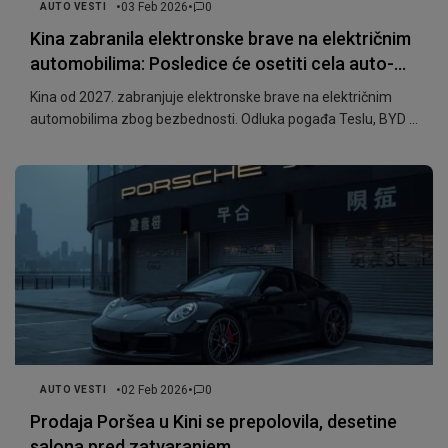
•
•
03 Feb 2026
0
AUTO VESTI
Kina zabranila elektronske brave na električnim
automobilima: Posledice će osetiti cela auto-
industrija
Kina od 2027. zabranjuje elektronske brave na električnim
automobilima zbog bezbednosti. Odluka pogađa Teslu, BYD i
ceo EV sektor.
•
•
02 Feb 2026
0
AUTO VESTI
Prodaja Poršea u Kini se prepolovila, desetine
salona pred zatvaranjem