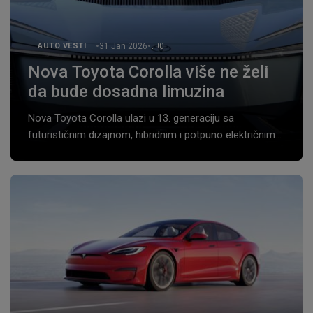
•
•
31 Jan 2026
0
AUTO VESTI
Nova Toyota Corolla više ne želi
da bude dosadna limuzina
Nova Toyota Corolla ulazi u 13. generaciju sa
futurističnim dizajnom, hibridnim i potpuno električnim
pogonom. Najprodavaniji model u istoriji sprema
najveću transformaciju do sada.