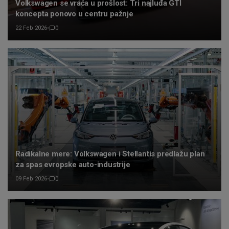
Volkswagen se vraća u prošlost: Tri najluđa GTI
koncepta ponovo u centru pažnje
22 Feb 2026
•
0
Radikalne mere: Volkswagen i Stellantis predlažu plan
za spas evropske auto-industrije
09 Feb 2026
•
0