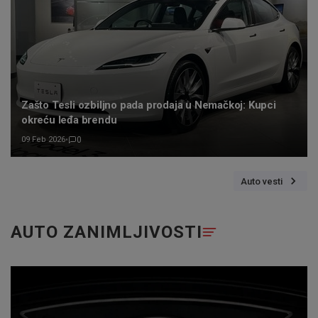
Zašto Tesli ozbiljno pada prodaja u Nemačkoj: Kupci
okreću leđa brendu
09 Feb 2026
•
0
Auto vesti
AUTO ZANIMLJIVOSTI