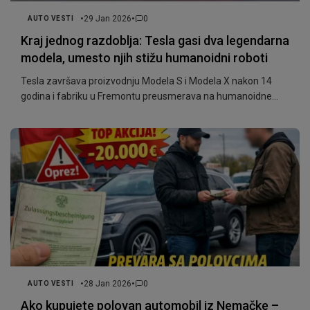
•
•
29 Jan 2026
0
AUTO VESTI
Kraj jednog razdoblja: Tesla gasi dva legendarna
modela, umesto njih stižu humanoidni roboti
Tesla završava proizvodnju Modela S i Modela X nakon 14
godina i fabriku u Fremontu preusmerava na humanoidne
robote Optimus, uz najavu Elona Muska da roboti postaju novi
fokus kompanije.
•
•
28 Jan 2026
0
AUTO VESTI
Ako kupujete polovan automobil iz Nemačke –