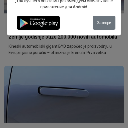
Для лучшего опыта мы рекомендуем скачать наше
приложение для Android.
•
•
04 Feb 2026
0
AUTO VESTI
Затвори
Započeo kineski desant na Evropu: Iz susedne
zemlje godišnje stiže 200.000 novih automobila
Kineski automobilski gigant BYD započeo je proizvodnju u
Evropi i jasno poručio – ofanziva je krenula. Prva velika
evropska fabrika ovog proizvođača nalazi se u Mađarskoj, a
planirani kapacitet dostiže čak 200.000 vozila godišnje, pri
čemu će automobili proizvedeni u EU biti izuzeti od evropskih
carina.