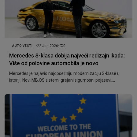
•
•
22 Jan 2026
0
AUTO VESTI
Mercedes S-klasa dobija najveći redizajn ikada:
Više od polovine automobila je novo
Mercedes je najavio najopsežniju modernizaciju S-klase u
istoriji. Novi MB.OS sistem, grejani sigurnosni pojasevi,
unapređeni Airmatic i povratak V12 motora stižu već krajem
januara.