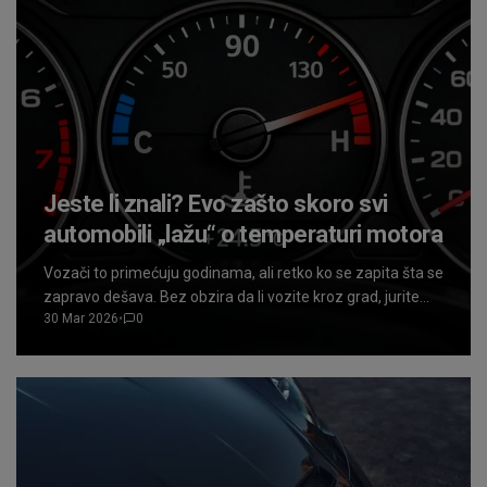
Jeste li znali? Evo zašto skoro svi
automobili „lažu“ o temperaturi motora
Vozači to primećuju godinama, ali retko ko se zapita šta se
zapravo dešava. Bez obzira da li vozite kroz grad, jurite
30 Mar 2026
•
0
autoputem ili vučete prikolicu uzbrdo, kazaljka
temperature motora gotovo uvek stoji „zakucana“ na
idealnih 90 stepeni. Deluje kao da motor radi savršeno
stabilno, ali realnost je potpuno drugačija.