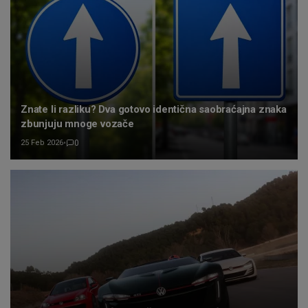
Znate li razliku? Dva gotovo identična saobraćajna znaka
zbunjuju mnoge vozače
25 Feb 2026
•
0