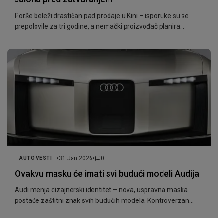
Porše beleži drastičan pad prodaje u Kini – isporuke su se
prepolovile za tri godine, a nemački proizvođač planira
zatvaranje oko 30% prodajnih salona i promenu strategije.
•
•
31 Jan 2026
0
AUTO VESTI
Ovakvu masku će imati svi budući modeli Audija
Audi menja dizajnerski identitet – nova, uspravna maska
postaće zaštitni znak svih budućih modela. Kontroverzan
dizajn već deli publiku.