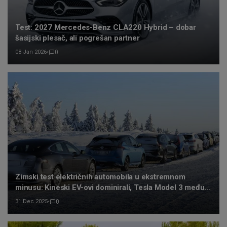
Test: 2027 Mercedes-Benz CLA220 Hybrid – dobar
šasijski plesač, ali pogrešan partner
08 Jan 2026
•
0
Zimski test električnih automobila u ekstremnom
minusu: Kineski EV-ovi dominirali, Tesla Model 3 među
najboljima
31 Dec 2025
•
0