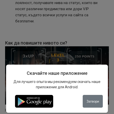
лоялност, получавате нива на статус, които ви
носят различни предимства или дори VIP
статус, където всички услуги на сайта са
безплатни.
Как да повишите нивото си?
Скачайте наше приложение
Для лучшего опыта мы рекомендуем скачать наше
приложение для Android.
Затвори
Нивата се постигат чрез взаимодействие в сайта. Всяка