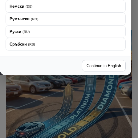
насладете на всички предимства, които ви очакват!
Немски
(
DE
)
Регистрирайте се за програмата за лоялност
Румънски
(
RO
)
Руски
(
RU
)
Сръбски
(
RS
)
Continue in English