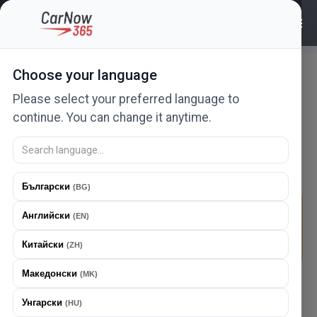
Плащайте според
Choose your language
използването
Please select your preferred language to
continue. You can change it anytime.
Безплатен период от
6
месеца
Плащайте според използването
Български
(
BG
)
Цените и безплатният период за реклама се прилагат
Английски
(
EN
)
автоматично според правилата на франчайза в
страната на публикуване на обявата.
Китайски
(
ZH
)
Македонски
(
MK
)
Внедрихме най-справедливия модел на фактуриране
- плащайте според използването. Този модел ви
Унгарски
(
HU
)