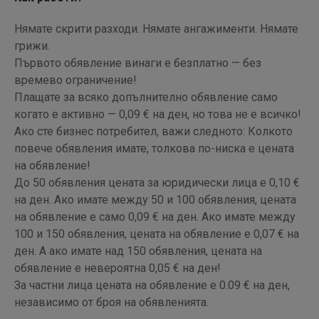
Нямате скрити разходи. Нямате ангажименти. Нямате
грижи.
Първото обявление винаги е безплатно — без
времево ограничение!
Плащате за всяко допълнително обявление само
когато е активно — 0,09 € на ден, но това не е всичко!
Ако сте бизнес потребител, важи следното: Колкото
повече обявления имате, толкова по-ниска е цената
на обявление!
До 50 обявления цената за юридически лица е 0,10 €
на ден. Ако имате между 50 и 100 обявления, цената
на обявление е само 0,09 € на ден. Ако имате между
100 и 150 обявления, цената на обявление е 0,07 € на
ден. А ако имате над 150 обявления, цената на
обявление е невероятна 0,05 € на ден!
За частни лица цената на обявление е 0.09 € на ден,
независимо от броя на обявленията.